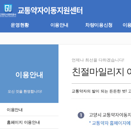
주
본
메
문
뉴
바
바
로
로
가
운영현황
이용안내
차량이용신청
이
가
기
기
언제나 최선을 다하겠습니다!
친절마일리지 
이용안내
교통약자의 발이 되는 든든한 벗!
오신 것을 환영합니다!
이용안내
홈페이지 이용안내