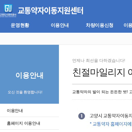
주
본
메
문
뉴
바
바
로
로
가
운영현황
이용안내
차량이용신청
이
가
기
기
언제나 최선을 다하겠습니다!
친절마일리지 
이용안내
교통약자의 발이 되는 든든한 벗!
오신 것을 환영합니다!
이용안내
홈페이지 이용안내