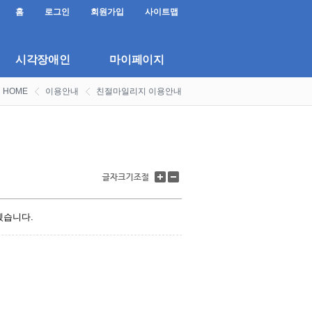
홈
로그인
회원가입
사이트맵
시각장애인
마이페이지
HOME
이용안내
친절마일리지 이용안내
글
글
자
자
크
크
기
기
겠습니다.
키
줄
우
이
기
기