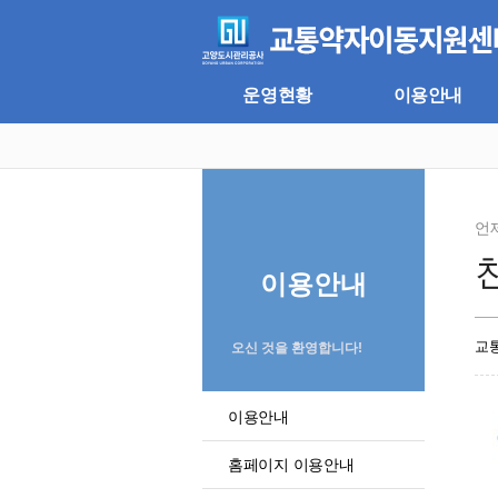
주
본
메
문
뉴
바
바
로
로
가
운영현황
이용안내
가
기
기
언
이용안내
교
오신 것을 환영합니다!
이용안내
홈페이지 이용안내