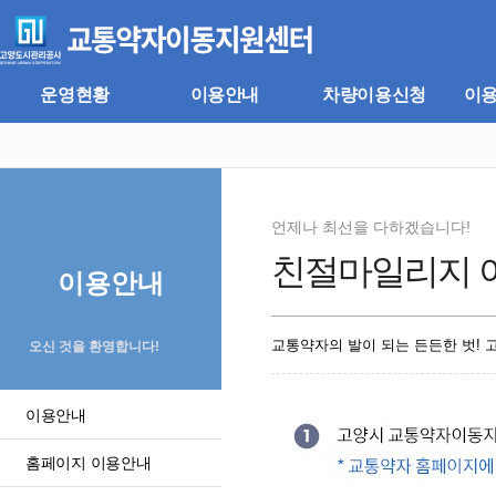
주
본
메
문
뉴
바
바
로
로
가
운영현황
이용안내
차량이용신청
이
가
기
기
언제나 최선을 다하겠습니다!
친절마일리지 
이용안내
교통약자의 발이 되는 든든한 벗!
오신 것을 환영합니다!
이용안내
홈페이지 이용안내