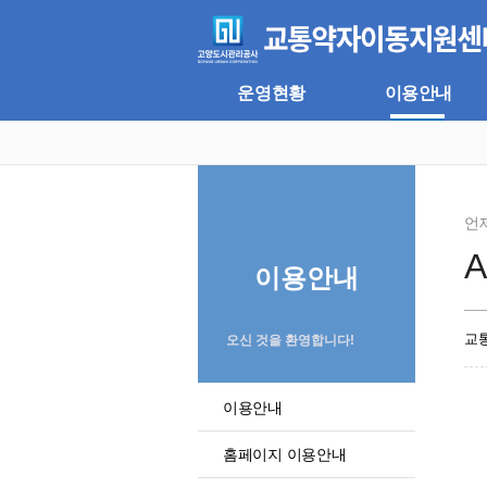
주
본
메
문
뉴
바
바
로
로
가
운영현황
이용안내
가
기
기
언
이용안내
교
오신 것을 환영합니다!
이용안내
홈페이지 이용안내