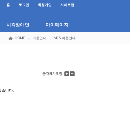
홈
로그인
회원가입
사이트맵
시각장애인
마이페이지
HOME
이용안내
ARS 이용안내
글
글
자
자
크
크
기
기
겠습니다.
키
줄
우
이
기
기