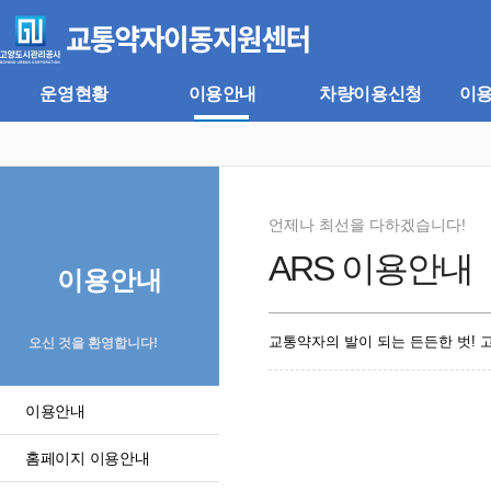
주
본
메
문
뉴
바
바
로
로
가
운영현황
이용안내
차량이용신청
이
가
기
기
언제나 최선을 다하겠습니다!
ARS 이용안내
이용안내
교통약자의 발이 되는 든든한 벗!
오신 것을 환영합니다!
이용안내
홈페이지 이용안내