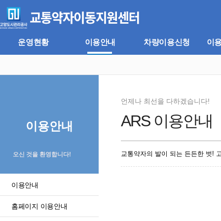
주
본
메
문
뉴
바
바
로
로
가
운영현황
이용안내
차량이용신청
이
가
기
기
언제나 최선을 다하겠습니다!
ARS 이용안내
이용안내
교통약자의 발이 되는 든든한 벗!
오신 것을 환영합니다!
이용안내
홈페이지 이용안내