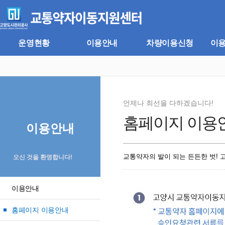
주
본
메
문
뉴
바
바
로
로
가
운영현황
이용안내
차량이용신청
이
가
기
기
언제나 최선을 다하겠습니다!
홈페이지 이용
이용안내
교통약자의 발이 되는 든든한 벗!
오신 것을 환영합니다!
이용안내
홈페이지 이용안내