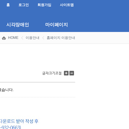
홈
로그인
회원가입
사이트맵
시각장애인
마이페이지
HOME
이용안내
홈페이지 이용안내
글
글
자
자
크
크
기
기
겠습니다.
키
줄
우
이
기
기