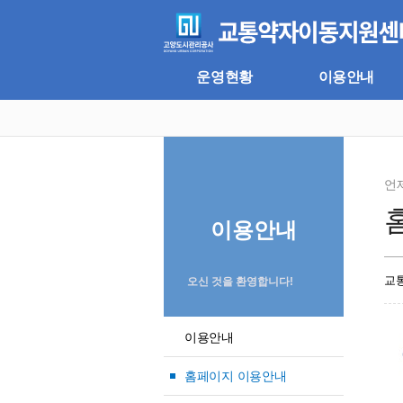
주
본
메
문
뉴
바
바
로
로
가
운영현황
이용안내
가
기
기
언
이용안내
교
오신 것을 환영합니다!
이용안내
홈페이지 이용안내