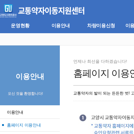
주
본
메
문
뉴
바
바
로
로
가
운영현황
이용안내
차량이용신청
이
가
기
기
언제나 최선을 다하겠습니다!
홈페이지 이용
이용안내
교통약자의 발이 되는 든든한 벗!
오신 것을 환영합니다!
이용안내
홈페이지 이용안내