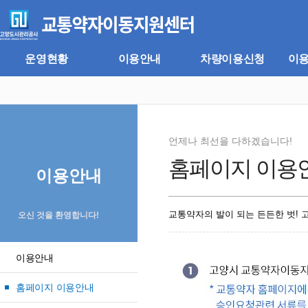
주
본
메
문
뉴
바
바
로
로
가
운영현황
이용안내
차량이용신청
이
가
기
기
언제나 최선을 다하겠습니다!
홈페이지 이용
이용안내
교통약자의 발이 되는 든든한 벗!
오신 것을 환영합니다!
이용안내
홈페이지 이용안내