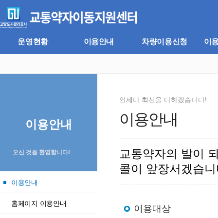
주
본
메
문
뉴
바
바
로
로
가
운영현황
이용안내
차량이용신청
이
가
기
기
언제나 최선을 다하겠습니다!
이용안내
이용안내
교통약자의 발이 
오신 것을 환영합니다!
콜이 앞장서겠습니
이용안내
홈페이지 이용안내
이용대상