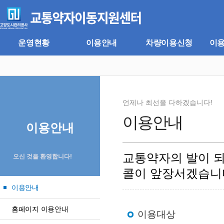
주
본
메
문
뉴
바
바
로
로
가
운영현황
이용안내
차량이용신청
이
가
기
기
언제나 최선을 다하겠습니다!
이용안내
이용안내
교통약자의 발이 
오신 것을 환영합니다!
콜이 앞장서겠습니
이용안내
홈페이지 이용안내
이용대상