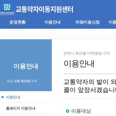
주
본
메
문
뉴
바
바
로
로
가
운영현황
이용안내
차량이용신청
이
가
기
기
언제나 최선을 다하겠습니다!
이용안내
이용안내
교통약자의 발이 
오신 것을 환영합니다!
콜이 앞장서겠습니
이용안내
홈페이지 이용안내
이용대상