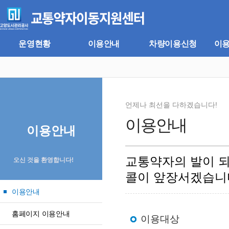
주
본
메
문
뉴
바
바
로
로
가
운영현황
이용안내
차량이용신청
이
가
기
기
언제나 최선을 다하겠습니다!
이용안내
이용안내
교통약자의 발이 
오신 것을 환영합니다!
콜이 앞장서겠습니
이용안내
홈페이지 이용안내
이용대상