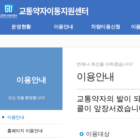
주
본
메
문
뉴
바
바
로
로
가
운영현황
이용안내
차량이용신청
이
가
기
기
언제나 최선을 다하겠습니다!
이용안내
이용안내
교통약자의 발이 
오신 것을 환영합니다!
콜이 앞장서겠습니
이용안내
홈페이지 이용안내
이용대상