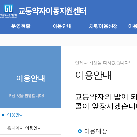
주
본
메
문
뉴
바
바
로
로
가
운영현황
이용안내
차량이용신청
이
가
기
기
언제나 최선을 다하겠습니다!
이용안내
이용안내
교통약자의 발이 
오신 것을 환영합니다!
콜이 앞장서겠습니
이용안내
홈페이지 이용안내
이용대상