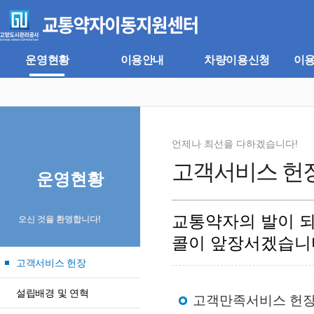
주
본
메
문
뉴
바
바
로
로
가
운영현황
이용안내
차량이용신청
이
가
기
기
언제나 최선을 다하겠습니다!
고객서비스 헌
운영현황
교통약자의 발이 
오신 것을 환영합니다!
콜이 앞장서겠습니
고객서비스 헌장
설립배경 및 연혁
고객만족서비스 헌