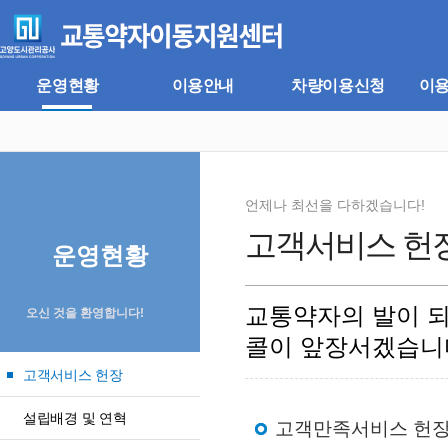
주
본
메
문
뉴
바
바
로
로
가
운영현황
이용안내
차량이용신청
이
가
기
기
언제나 최선을 다하겠습니다!
고객서비스 헌
운영현황
교통약자의 발이 
오신 것을 환영합니다!
콜이 앞장서겠습니
고객서비스 헌장
설립배경 및 연혁
고객만족서비스 헌