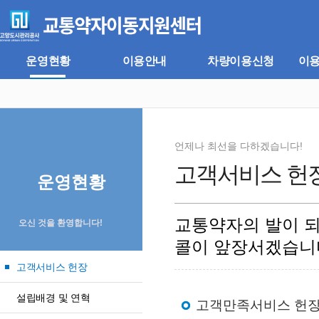
주
본
메
문
뉴
바
바
로
로
가
운영현황
이용안내
차량이용신청
이
가
기
기
언제나 최선을 다하겠습니다!
고객서비스 헌
운영현황
교통약자의 발이 
오신 것을 환영합니다!
콜이 앞장서겠습니
고객서비스 헌장
설립배경 및 연혁
고객만족서비스 헌