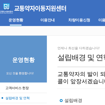
주
본
메
문
뉴
바
바
로
로
가
운영현황
이용안내
차량이용신청
이
가
기
기
언제나 최선을 다하겠습니다!
설립배경 및 연
운영현황
교통약자의 발이 
오신 것을 환영합니다!
콜이 앞장서겠습니
고객서비스 헌장
설립배경 및 연혁
설립배경