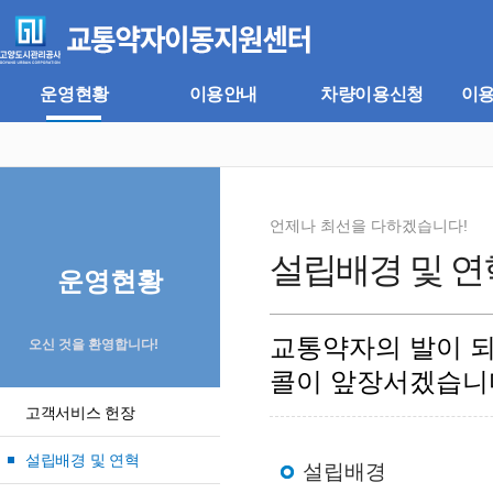
주
본
메
문
뉴
바
바
로
로
가
운영현황
이용안내
차량이용신청
이
가
기
기
언제나 최선을 다하겠습니다!
설립배경 및 연
운영현황
교통약자의 발이 
오신 것을 환영합니다!
콜이 앞장서겠습니
고객서비스 헌장
설립배경 및 연혁
설립배경