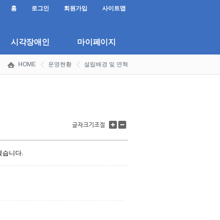
홈
로그인
회원가입
사이트맵
시각장애인
마이페이지
HOME
운영현황
설립배경 및 연혁
글
글
자
자
크
크
기
기
겠습니다.
키
줄
우
이
기
기