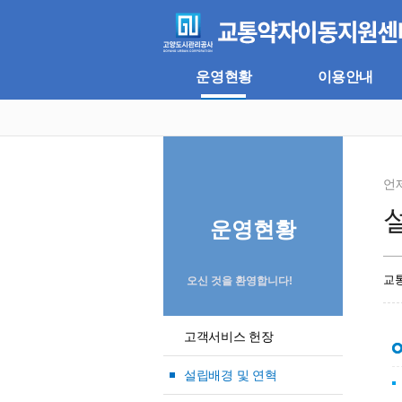
주
본
메
문
뉴
바
바
로
로
가
운영현황
이용안내
가
기
기
언
운영현황
교
오신 것을 환영합니다!
고객서비스 헌장
설립배경 및 연혁