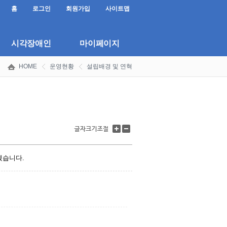
홈
로그인
회원가입
사이트맵
시각장애인
마이페이지
HOME
운영현황
설립배경 및 연혁
글
글
자
자
크
크
기
기
겠습니다.
키
줄
우
이
기
기