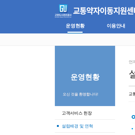
주
본
메
문
뉴
바
바
로
로
가
운영현황
이용안내
가
기
기
언
운영현황
교
오신 것을 환영합니다!
고객서비스 헌장
설립배경 및 연혁