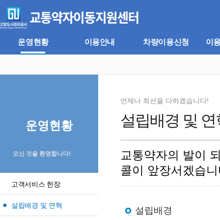
주
본
메
문
뉴
바
바
로
로
가
운영현황
이용안내
차량이용신청
이
가
기
기
언제나 최선을 다하겠습니다!
설립배경 및 연
운영현황
교통약자의 발이 
오신 것을 환영합니다!
콜이 앞장서겠습니
고객서비스 헌장
설립배경 및 연혁
설립배경