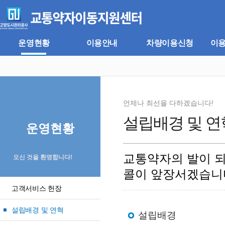
주
본
메
문
뉴
바
바
로
로
가
운영현황
이용안내
차량이용신청
이
가
기
기
언제나 최선을 다하겠습니다!
설립배경 및 연
운영현황
교통약자의 발이 
오신 것을 환영합니다!
콜이 앞장서겠습니
고객서비스 헌장
설립배경 및 연혁
설립배경