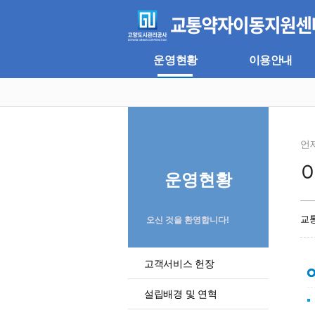
주
본
메
문
뉴
바
바
로
로
가
운영현황
이용안내
가
기
기
언
운영현황
교
오신 것을 환영합니다!
고객서비스 헌장
설립배경 및 연혁