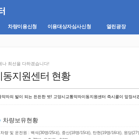
차량이용신청
이용대상자심사신청
열린광장
제나 최선을 다하겠습니다!
이동지원센터 현황
통약자의 발이 되는 든든한 벗! 고양시교통약자이동지원센터 즉시콜이 앞장서
차량보유현황
차량 및 운전원 : 백석(30명/25대), 중산(18명/15대), 탄현(19명/16대), 원당(27명