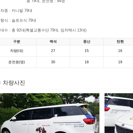
총 79대, 운전원 : 94명
차종 : 카니발 79대
형식 : 슬로프식 79대
대수 : 총 92대(특별교통수단 79대, 임차택시 13대)
구분
백석
중산
탄현
차량(대)
27
15
16
운전원(명)
30
18
19
차량사진