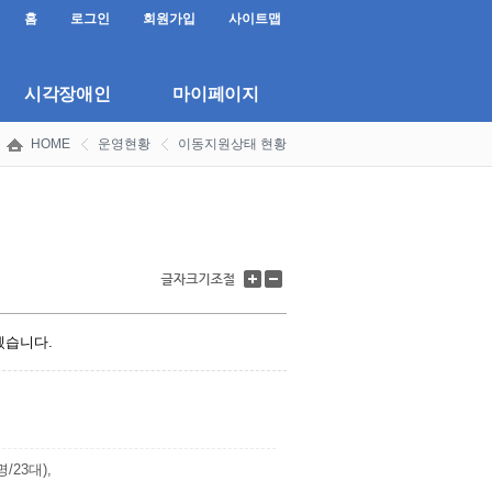
홈
로그인
회원가입
사이트맵
시각장애인
마이페이지
HOME
운영현황
이동지원상태 현황
글
글
자
자
크
크
기
기
겠습니다.
키
줄
우
이
기
기
/23대),