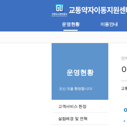
주
본
메
문
뉴
바
바
로
로
가
운영현황
이용안내
가
기
기
언
운영현황
교
오신 것을 환영합니다!
고객서비스 헌장
설립배경 및 연혁