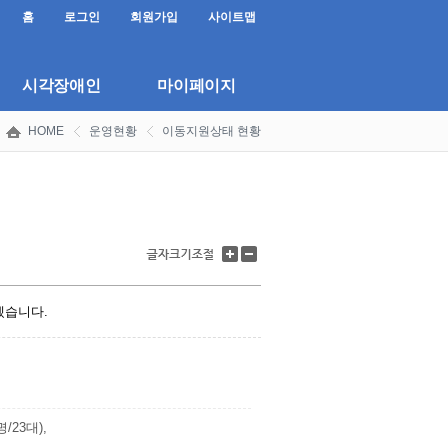
홈
로그인
회원가입
사이트맵
시각장애인
마이페이지
HOME
운영현황
이동지원상태 현황
글
글
자
자
크
크
기
기
겠습니다.
키
줄
우
이
기
기
/23대),