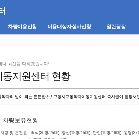
차량이용신청
이용대상자심사신청
열린광장
제나 최선을 다하겠습니다!
이동지원센터 현황
통약자의 발이 되는 든든한 벗! 고양시교통약자이동지원센터 즉시콜이 앞장서
차량보유현황
차량 및 운전원 : 백석(30명/25대), 중산(18명/15대), 탄현(19명/16대), 원당(27명