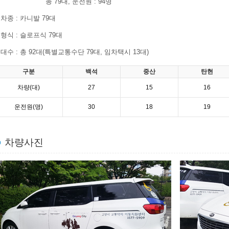
총 79대, 운전원 : 94명
차종 : 카니발 79대
형식 : 슬로프식 79대
대수 : 총 92대(특별교통수단 79대, 임차택시 13대)
구분
백석
중산
탄현
차량(대)
27
15
16
운전원(명)
30
18
19
차량사진