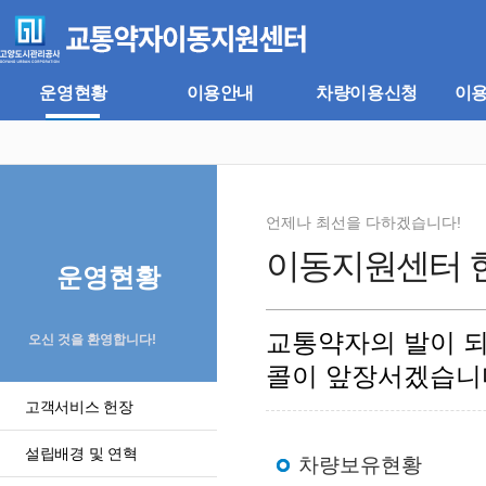
주
본
메
문
뉴
바
바
로
로
가
운영현황
이용안내
차량이용신청
이
가
기
기
언제나 최선을 다하겠습니다!
이동지원센터 
운영현황
교통약자의 발이 
오신 것을 환영합니다!
콜이 앞장서겠습니
고객서비스 헌장
설립배경 및 연혁
차량보유현황