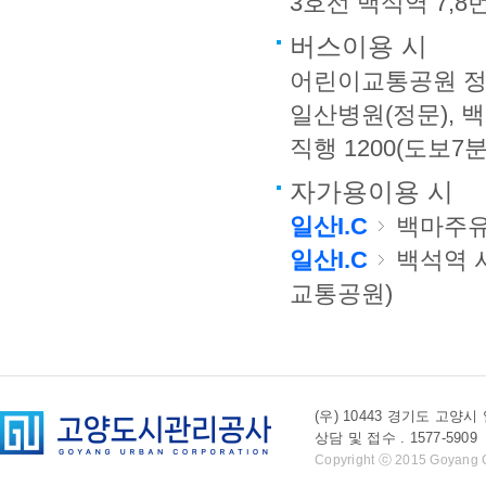
3호선 백석역 7,8
버스이용 시
어린이교통공원 정류소
일산병원(정문), 백석도
직행 1200(도보7분
자가용이용 시
일산I.C
백마주유
일산I.C
백석역 
교통공원)
(우) 10443 경기도 
상담 및 접수 . 1577-5909 l 
Copyright ⓒ 2015 Goyang Cit