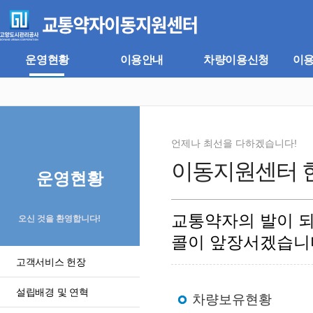
주
본
메
문
뉴
바
바
로
로
가
운영현황
이용안내
차량이용신청
이
가
기
기
언제나 최선을 다하겠습니다!
이동지원센터 
운영현황
교통약자의 발이 
오신 것을 환영합니다!
콜이 앞장서겠습니
고객서비스 헌장
설립배경 및 연혁
차량보유현황