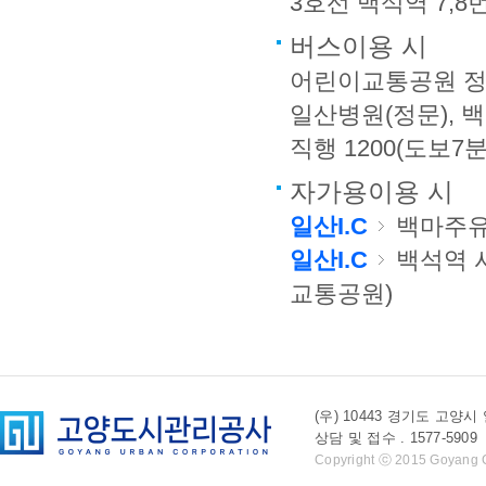
3호선 백석역 7,8
버스이용 시
어린이교통공원 정류소
일산병원(정문), 백석도
직행 1200(도보7분
자가용이용 시
일산I.C
백마주유
일산I.C
백석역 
교통공원)
(우) 10443 경기도 
상담 및 접수 . 1577-5909 l 
Copyright ⓒ 2015 Goyang Cit