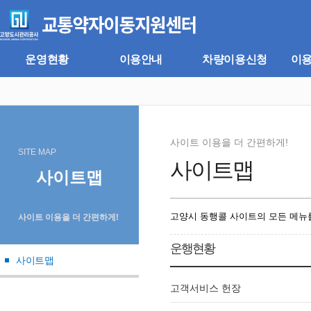
주
본
메
문
뉴
바
바
로
로
가
운영현황
이용안내
차량이용신청
이
가
기
기
사이트 이용을 더 간편하게!
SITE MAP
사이트맵
사이트맵
고양시 동행콜 사이트의 모든 메뉴를
사이트 이용을 더 간편하게!
운행현황
사이트맵
고객서비스 헌장