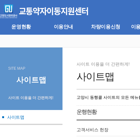
주
본
메
문
뉴
바
바
로
로
가
운영현황
이용안내
차량이용신청
이
가
기
기
사이트 이용을 더 간편하게!
SITE MAP
사이트맵
사이트맵
고양시 동행콜 사이트의 모든 메뉴를
사이트 이용을 더 간편하게!
운행현황
사이트맵
고객서비스 헌장