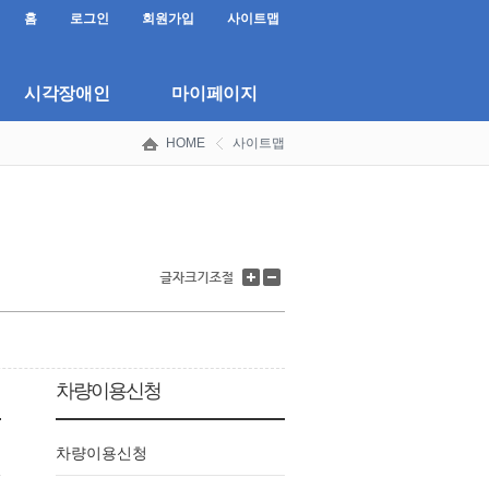
홈
로그인
회원가입
사이트맵
시각장애인
마이페이지
HOME
사이트맵
글
글
자
자
크
크
기
기
키
줄
우
이
기
기
차량이용신청
차량이용신청