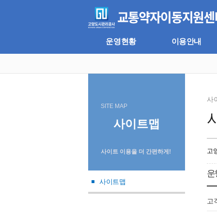
주
본
메
문
뉴
바
바
로
로
가
운영현황
이용안내
가
기
기
사
SITE MAP
사이트맵
고
사이트 이용을 더 간편하게!
운
사이트맵
고