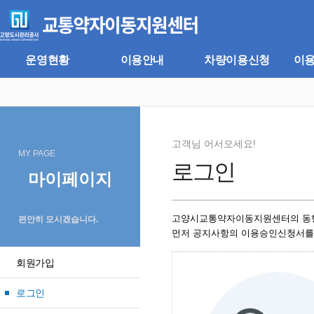
주
본
메
문
뉴
바
바
로
로
가
운영현황
이용안내
차량이용신청
이
가
기
기
고객님 어서오세요!
MY PAGE
로그인
마이페이지
고양시교통약자이동지원센터의 동
편안히 모시겠습니다.
먼저 공지사항의 이용승인신청서를
회원가입
로그인