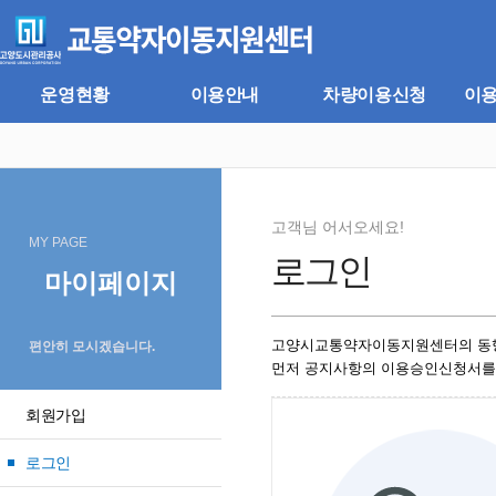
주
본
메
문
뉴
바
바
로
로
가
운영현황
이용안내
차량이용신청
이
가
기
기
고객님 어서오세요!
MY PAGE
로그인
마이페이지
고양시교통약자이동지원센터의 동
편안히 모시겠습니다.
먼저 공지사항의 이용승인신청서를
회원가입
로그인