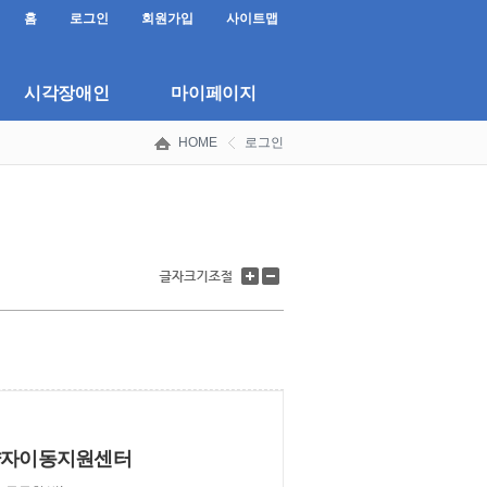
홈
로그인
회원가입
사이트맵
시각장애인
마이페이지
HOME
로그인
글
글
자
자
크
크
기
기
키
줄
우
이
.
기
기
약자이동지원센터