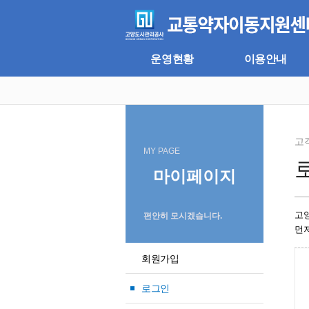
주
본
메
문
뉴
바
바
로
로
가
운영현황
이용안내
가
기
기
고
MY PAGE
마이페이지
고
편안히 모시겠습니다.
먼
회원가입
로그인