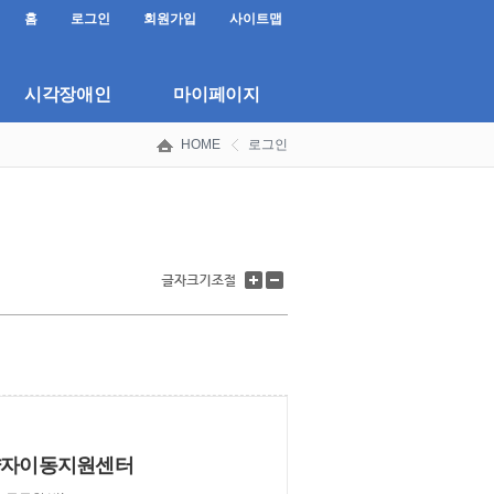
홈
로그인
회원가입
사이트맵
시각장애인
마이페이지
HOME
로그인
글
글
자
자
크
크
기
기
키
줄
우
이
.
기
기
약자이동지원센터