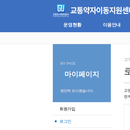
주
본
메
문
뉴
바
바
로
로
가
운영현황
이용안내
가
기
기
고
MY PAGE
마이페이지
고
편안히 모시겠습니다.
먼
회원가입
로그인