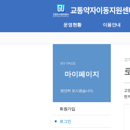
주
본
메
문
뉴
바
바
로
로
가
운영현황
이용안내
가
기
기
고
MY PAGE
마이페이지
고
편안히 모시겠습니다.
먼
회원가입
로그인