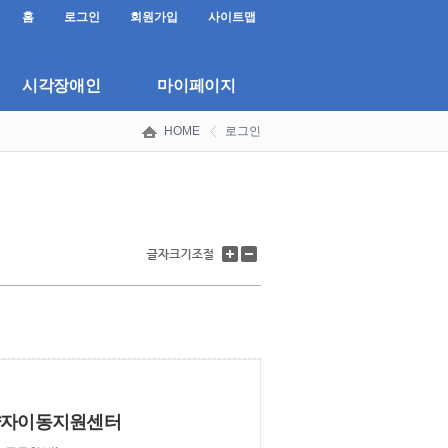
홈
로그인
회원가입
사이트맵
시각장애인
마이페이지
HOME
로그인
글
글
자
자
크
크
기
기
키
줄
우
이
.
기
기
약자이동지원센터