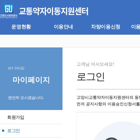
주
본
메
문
뉴
바
바
로
로
가
운영현황
이용안내
차량이용신청
이
가
기
기
고객님 어서오세요!
MY PAGE
로그인
마이페이지
고양시교통약자이동지원센터의 동
편안히 모시겠습니다.
먼저 공지사항의 이용승인신청서를
회원가입
로그인