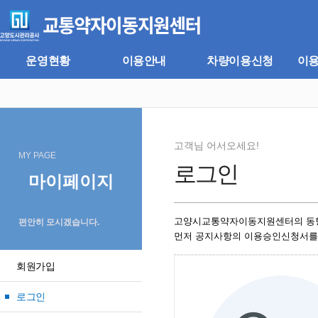
주
본
메
문
뉴
바
바
로
로
가
운영현황
이용안내
차량이용신청
이
가
기
기
고객님 어서오세요!
MY PAGE
로그인
마이페이지
고양시교통약자이동지원센터의 동
편안히 모시겠습니다.
먼저 공지사항의 이용승인신청서를
회원가입
로그인