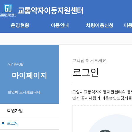
주
본
메
문
뉴
바
바
로
로
가
운영현황
이용안내
차량이용신청
이
가
기
기
고객님 어서오세요!
MY PAGE
로그인
마이페이지
고양시교통약자이동지원센터의 동
편안히 모시겠습니다.
먼저 공지사항의 이용승인신청서를
회원가입
로그인