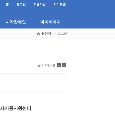
홈
로그인
회원가입
사이트맵
시각장애인
마이페이지
HOME
로그인
글
글
자
자
크
크
기
기
키
줄
우
이
.
기
기
약자이동지원센터