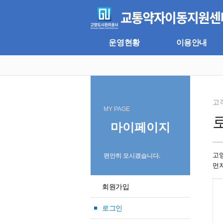
주
본
메
문
뉴
바
바
로
로
가
운영현황
이용안내
가
기
기
고
MY PAGE
마이페이지
고
편안히 모시겠습니다.
먼
회원가입
로그인