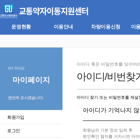
주
본
메
문
뉴
바
바
로
로
가
운영현황
이용안내
차량이용신청
이
가
기
기
아이디 혹은 비밀번호를 잊어버
MY PAGE
아이디/비번찾
마이페이지
아이디 찾기 또는 비밀번호를 재설정
편안히 모시겠습니다.
아이디가 기억나지 않
회원가입
회원님의 기본 정보 입력 후
로그인
본인확인 절차를 거치시면 아이