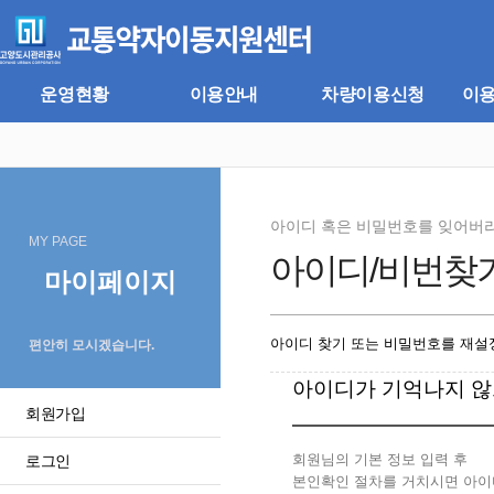
주
본
메
문
뉴
바
바
로
로
가
운영현황
이용안내
차량이용신청
이
가
기
기
아이디 혹은 비밀번호를 잊어버
MY PAGE
아이디/비번찾
마이페이지
아이디 찾기 또는 비밀번호를 재설정
편안히 모시겠습니다.
아이디가 기억나지 않
회원가입
회원님의 기본 정보 입력 후
로그인
본인확인 절차를 거치시면 아이