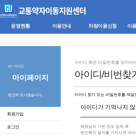
주
본
메
문
뉴
바
바
로
로
가
운영현황
이용안내
차량이용신청
이
가
기
기
아이디 혹은 비밀번호를 잊어버
MY PAGE
아이디/비번찾
마이페이지
아이디 찾기 또는 비밀번호를 재설정
편안히 모시겠습니다.
아이디가 기억나지 않
회원가입
회원님의 기본 정보 입력 후
로그인
본인확인 절차를 거치시면 아이