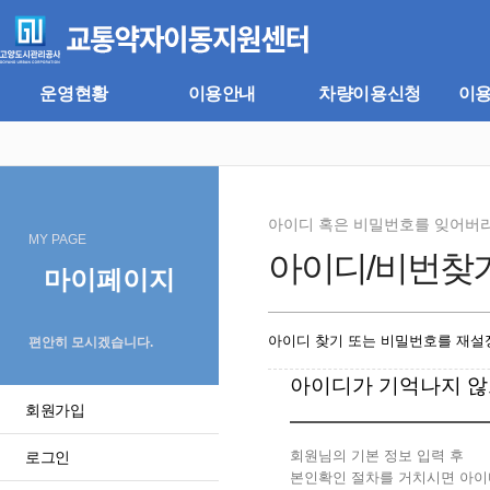
주
본
메
문
뉴
바
바
로
로
가
운영현황
이용안내
차량이용신청
이
가
기
기
아이디 혹은 비밀번호를 잊어버
MY PAGE
아이디/비번찾
마이페이지
아이디 찾기 또는 비밀번호를 재설정
편안히 모시겠습니다.
아이디가 기억나지 않
회원가입
회원님의 기본 정보 입력 후
로그인
본인확인 절차를 거치시면 아이