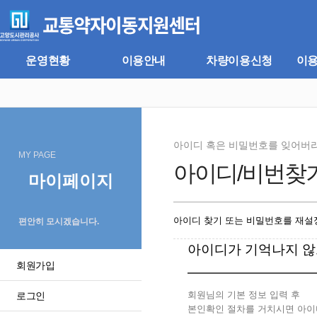
주
본
메
문
뉴
바
바
로
로
가
운영현황
이용안내
차량이용신청
이
가
기
기
아이디 혹은 비밀번호를 잊어버
MY PAGE
아이디/비번찾
마이페이지
아이디 찾기 또는 비밀번호를 재설정
편안히 모시겠습니다.
아이디가 기억나지 않
회원가입
회원님의 기본 정보 입력 후
로그인
본인확인 절차를 거치시면 아이