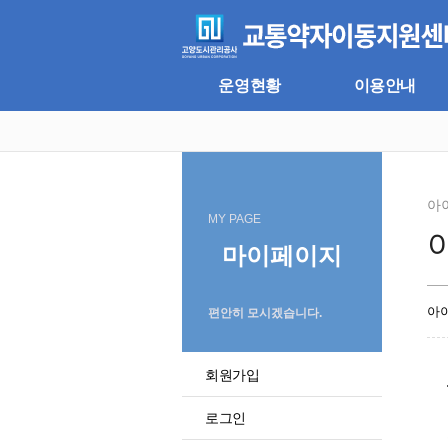
주
본
메
문
뉴
바
바
로
로
가
운영현황
이용안내
가
기
기
아
MY PAGE
마이페이지
아
편안히 모시겠습니다.
회원가입
로그인