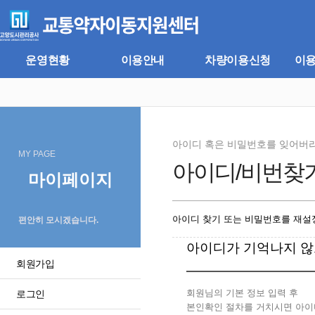
주
본
메
문
뉴
바
바
로
로
가
운영현황
이용안내
차량이용신청
이
가
기
기
아이디 혹은 비밀번호를 잊어버
MY PAGE
아이디/비번찾
마이페이지
아이디 찾기 또는 비밀번호를 재설정
편안히 모시겠습니다.
아이디가 기억나지 않
회원가입
회원님의 기본 정보 입력 후
로그인
본인확인 절차를 거치시면 아이