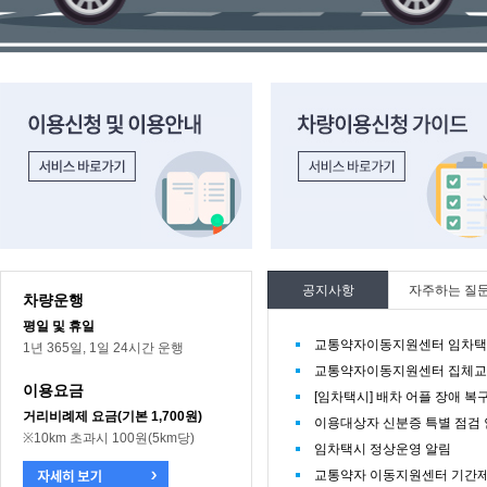
이용신청 및 이용안내 바로가기
차량이용신청 가이드 바로가기
공지사항
자주하는 질
차량운행
평일 및 휴일
교통약자이동지원센터 임차택시
1년 365일, 1일 24시간 운행
교통약자이동지원센터 집체교
이용요금
[임차택시] 배차 어플 장애 복
거리비례제 요금(기본 1,700원)
이용대상자 신분증 특별 점검
※10km 초과시 100원(5km당)
임차택시 정상운영 알림
교통약자 이동지원센터 기간제 직