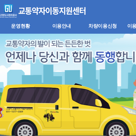
주
본
메
문
뉴
바
바
로
로
가
운영현황
이용안내
차량이용신청
이
가
기
기